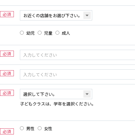
必須
幼児
児童
成人
必須
必須
必須
子どもクラスは、学年を選択ください。
男性
女性
必須