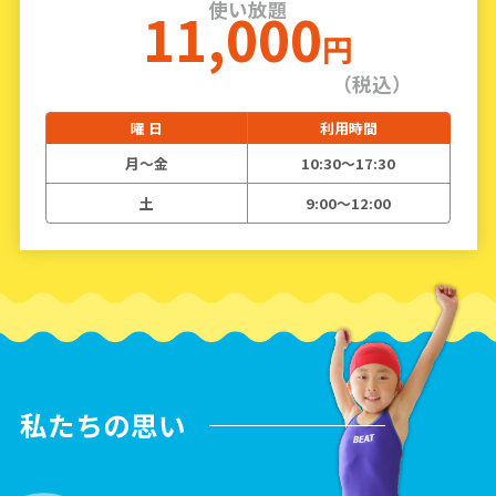
使い放題
11,000
円
（税込）
曜 日
利用時間
月〜金
10:30〜17:30
土
9:00〜12:00
私たちの思い