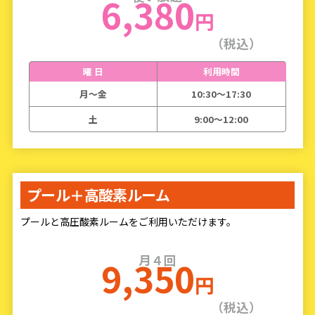
6,380
円
（税込）
曜 日
利用時間
月〜金
10:30〜17:30
土
9:00〜12:00
プール＋
高酸素ルーム
プールと高圧酸素ルームをご利用いただけます。
月４回
9,350
円
（税込）