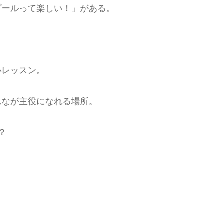
プールって楽しい！」がある。
心レッスン。
んなが主役になれる場所。
？